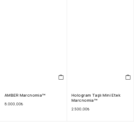
AMBER Marcnomia™
Hologram Taşlı Mini Etek
Marcnomia™
8.000,00
₺
2.500,00
₺